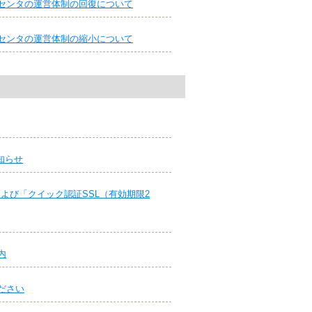
センタの運営体制の回復について
センタの運営体制の縮小について
知らせ
）」および「クイック認証SSL（有効期限2
内
ださい