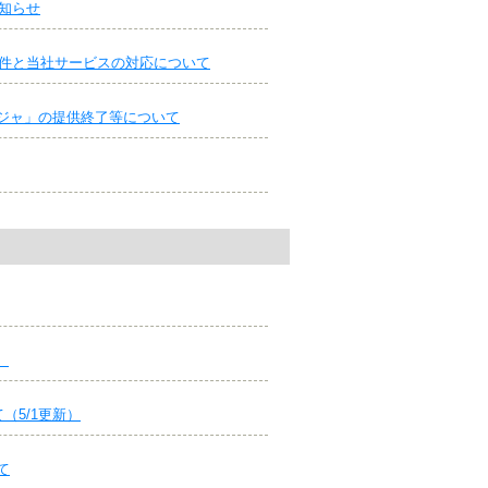
お知らせ
な要件と当社サービスの対応について
ジャ」の提供終了等について
）
（5/1更新）
て